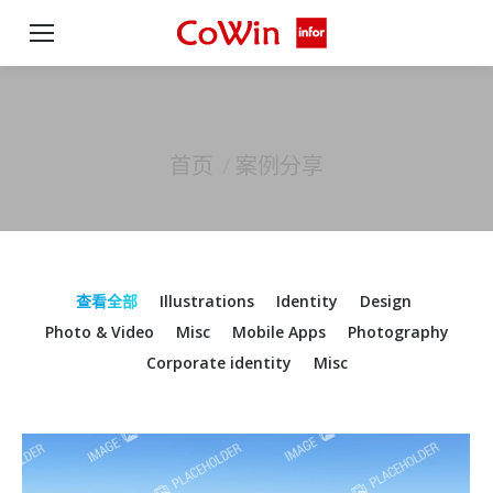
首页
案例分享
您在这里：
查看全部
Illustrations
Identity
Design
Photo & Video
Misc
Mobile Apps
Photography
Corporate identity
Misc