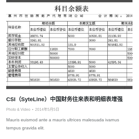
CSI（SyteLine）中国财务往来表和明细表增强
Photo & Video
2014年5月5日
Mauris euismod ante a mauris ultrices malesuada ivamus
tempus gravida elit.