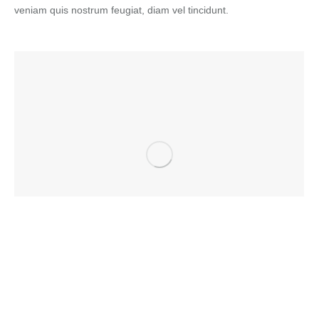
veniam quis nostrum feugiat, diam vel tincidunt.
Dark corporate identity
Mobile Apps
2014年3月21日