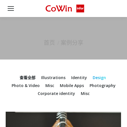
首页
案例分享
您在这里：
查看全部
Illustrations
Identity
Design
Photo & Video
Misc
Mobile Apps
Photography
Corporate identity
Misc