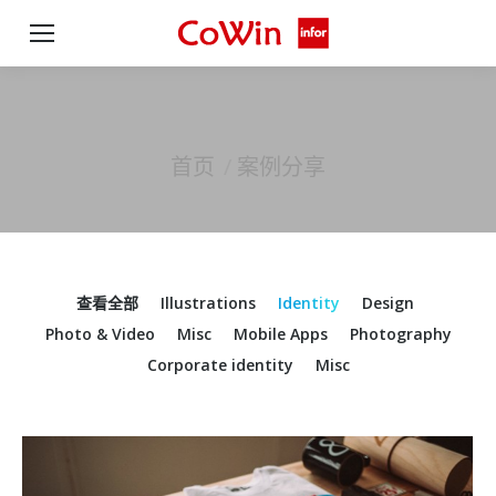
首页
案例分享
您在这里：
查看全部
Illustrations
Identity
Design
Photo & Video
Misc
Mobile Apps
Photography
Corporate identity
Misc