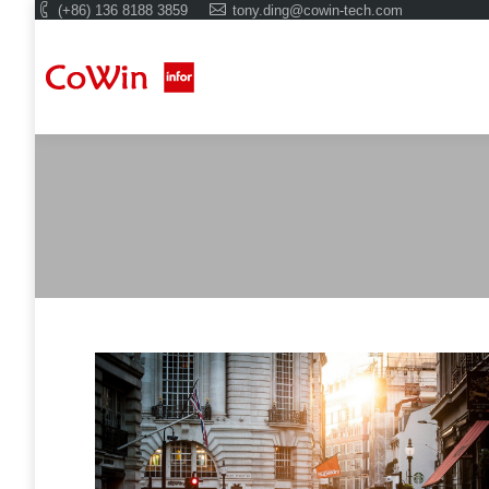
(+86) 136 8188 3859
tony.ding@cowin-tech.com