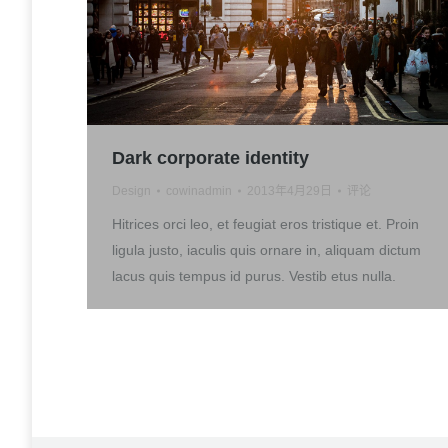
Dark corporate identity
Design
cowinadmin
2013年4月29日
评论
Hitrices orci leo, et feugiat eros tristique et. Proin
ligula justo, iaculis quis ornare in, aliquam dictum
lacus quis tempus id purus. Vestib etus nulla.