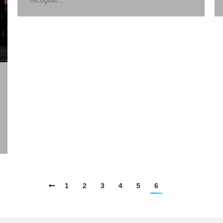
recogniti…
1
2
3
4
5
6