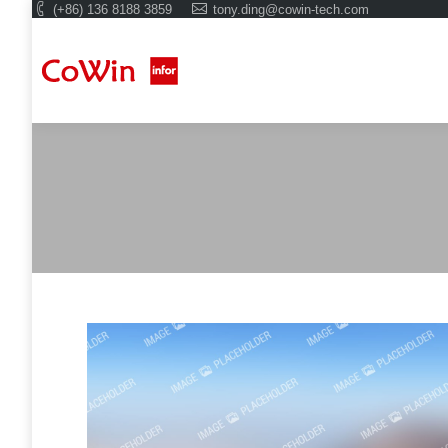
(+86) 136 8188 3859
tony.ding@cowin-tech.com